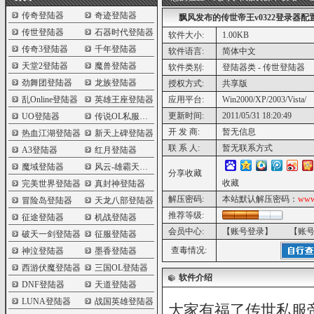
传奇登陆器
奇迹登陆器
飘风发布的传世帝王v0322登录器配
传世登陆器
石器时代登陆器
软件大小:
1.00KB
传奇3登陆器
千年登陆器
软件语言:
简体中文
天堂2登陆器
魔兽登陆器
软件类别:
登陆器类 - 传世登陆器
劲舞团登陆器
龙族登陆器
授权方式:
共享版
乱Online登陆器
英雄王座登陆器
应用平台:
Win2000/XP/2003/Vista/
更新时间:
2011/05/31 18:20:49
UO登陆器
传说OL私服登陆器
开 发 商:
暂无信息
热血江湖登陆器
新天上碑登陆器
联 系 人:
暂无联系方式
A3登陆器
红月登陆器
魔域登陆器
风云-雄霸天下登陆器
分享收藏
收藏
完美世界登陆器
真封神登陆器
解压密码:
本站默认解压密码：
www
冒险岛登陆器
天龙八部登陆器
推荐等级:
征途登陆器
机战登陆器
会员中心:
【账号登录】
【账
破天一剑登陆器
征服登陆器
查毒情况:
神泣登陆器
墨香登陆器
西游伏魔登陆器
三国OL登陆器
软件介绍
DNF登陆器
天道登陆器
LUNA登陆器
战国英雄登陆器
大家有福了传世私服帝