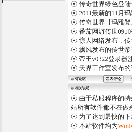
☉
传奇世界绿色登陆
☉
2011最新的11
☉
传奇世界【玛雅登
☉
番茄网游传世091
☉
惊人网络发布，传
☉
飘风发布的传世帝王
☉
帝王v0322登录器
☉
天界工作室发布的
评论区
相关说明
☉ 由于私服程序的特
站所有软件都不在做
☉ 为了达到最快的
☉ 本站软件均为
Win