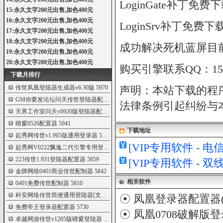
LoginGate补丁免费
15:永久文字200元出售,加色400元
16:永久文字200元出售,加色400元
LoginSrv补丁免费下
17:永久文字200元出售,加色400元
18:永久文字200元出售,加色400元
成功解决死机蓝屏目前
19:永久文字200元出售,加色400元
20:永久文字200元出售,加色400元
购买引擎联系QQ：151
下载月排行
传世凤凰登陆器生成器v6.30版
5970
声明：本站下载的程
GM你要发论坛问天传世登陆器配置器 v10
5953
法律条例引起纠纷与本
天界工作室问天v0920版登陆器配置器
5950
晴窗0526配置器
5941
下载地址
起秀网传世v1.965版通用登录器
5927
[VIP专用软件 - 
起秀网V0222飘逸二代引擎专用登录器配置
5919
223传世1.931登陆器配置器
5859
[VIP专用软件 - 
金牌网络0401商业传世配制器
5842
相关软件
0401免费传世配制器
5810
科安网络传世简便通用登陆器[支持v1.96
5762
☉
凤凰登录器配置器(20
免费帝王登录器配置器
5730
☉
凤凰0708破解版
卓越网游传世v1205版晴窗登陆器
5704