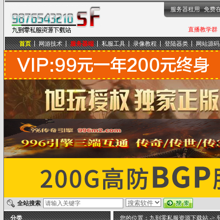
服务器租用
免费
直播教学群，
首页
网游技术
服务器端
私服工具
录像教程
登陆器类
网站源码
九到零私服资源下载站
全站搜索
分类
您的位置：
九到零私服资源下载站
->