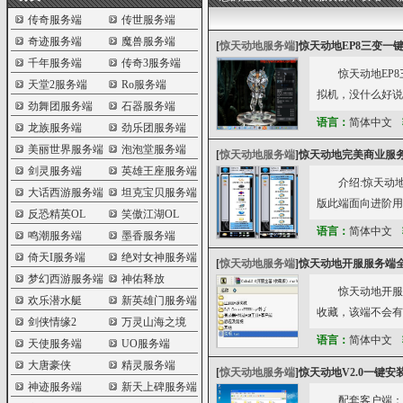
传奇服务端
传世服务端
奇迹服务端
魔兽服务端
[
惊天动地服务端
]
惊天动地EP8三变一
千年服务端
传奇3服务端
惊天动地EP
天堂2服务端
Ro服务端
拟机，没什么好说的
劲舞团服务端
石器服务端
语言：
简体中文
龙族服务端
劲乐团服务端
美丽世界服务端
泡泡堂服务端
[
惊天动地服务端
]
惊天动地完美商业服
剑灵服务端
英雄王座服务端
介绍:惊天动
大话西游服务端
坦克宝贝服务端
版此端面向进阶用
反恐精英OL
笑傲江湖OL
语言：
简体中文
鸣潮服务端
墨香服务端
倚天I服务端
绝对女神服务端
[
惊天动地服务端
]
惊天动地开服服务端
梦幻西游服务端
神佑释放
惊天动地开服
欢乐潜水艇
新英雄门服务端
收藏，该端不会有
剑侠情缘2
万灵山海之境
语言：
简体中文
天使服务端
UO服务端
大唐豪侠
精灵服务端
[
惊天动地服务端
]
惊天动地V2.0一键安
神迹服务端
新天上碑服务端
配套客户端：htt