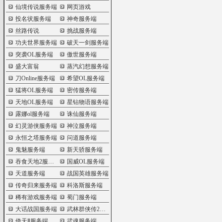
仙境传说服务端
网页游戏
投名状服务端
神奇服务端
丝路传说
挑战服务端
功夫世界服务端
破天一剑服务端
突袭OL服务端
傲世服务端
盛大富翁
蒸汽幻想服务端
刀Online服务端
希望OL服务端
猛将OL服务端
密传服务端
天地OL服务端
星钻物语服务端
露娜ol服务端
诛仙服务端
幻灵游侠服务端
神泣服务端
永恒之塔服务端
问道服务端
鬼魅服务端
新天骄服务端
吞食天地2服务端
国威OL服务端
天道服务端
战国英雄服务端
传奇归来服务端
科洛斯服务端
稀有游戏服务端
蜀门服务端
大话战国服务端
武林群侠传2服务端
倚天Ⅱ服务端
武魂服务端