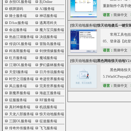
永恒OL服务端
乱Online
重新制作个高手绕道
棋牌源码
A3服务端
语言：
简体中文
骑士服务端
神话服务端
DAoc服务端
逃离塔科夫
[
惊天动地服务端
]
惊天动地傻瓜一键安装
命运服务端
魔力宝贝服务端
常用工具包括：
热血江湖服务端
决战服务端
05、登录器【此登
传说OL服务端
冒险岛服务端
语言：
简体中文
科洛斯服务端
剑侠情缘服务端
红月服务端
魔域服务端
[
惊天动地服务端
]
黑色网络惊天动地V2.
江湖OL服务端
梦幻森林服务端
黑色网络惊天动地V2
天堂I服务端
日月传说服务端
5.1WinSCPmysq
时空之泪服务端
奇迹世界服务端
语言：
简体中文
风云服务端
完美世界服务端
新魔界服务端
海盗王服务端
征服服务端
RF服务端
真封神服务端
机战服务端
天龙八部服务端
惊天动地服务端
三国OL服务端
征途服务端
传奇外传服务端
飞飞服务端