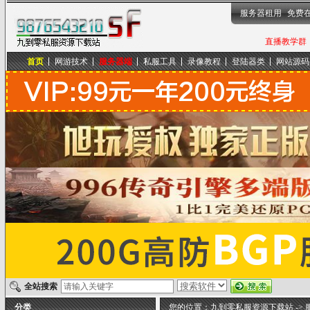
服务器租用
免费
直播教学群，
首页
网游技术
服务器端
私服工具
录像教程
登陆器类
网站源码
九到零私服资源下载站
全站搜索
分类
您的位置：
九到零私服资源下载站
->