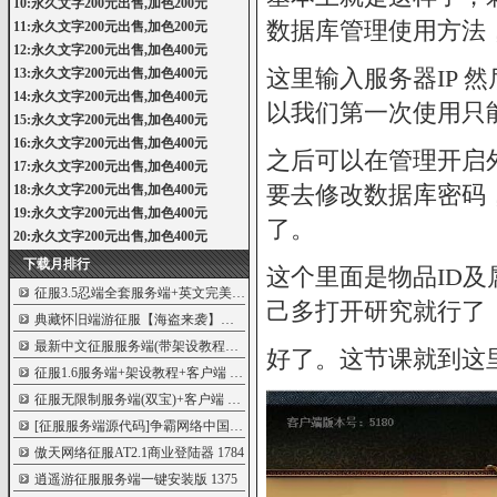
10:永久文字200元出售,加色200元
数据库管理使用方法
11:永久文字200元出售,加色200元
12:永久文字200元出售,加色400元
这里输入服务器IP 然
13:永久文字200元出售,加色400元
14:永久文字200元出售,加色400元
以我们第一次使用只能使用I
15:永久文字200元出售,加色400元
16:永久文字200元出售,加色400元
之后可以在管理开启
17:永久文字200元出售,加色400元
要去修改数据库密码
18:永久文字200元出售,加色400元
19:永久文字200元出售,加色400元
了。
20:永久文字200元出售,加色400元
下载月排行
这个里面是物品ID及
征服3.5忍端全套服务端+英文完美官方忍者
5070
己多打开研究就行了
典藏怀旧端游征服【海盗来袭】WIN一键端
3752
最新中文征服服务端(带架设教程+客户端
2969
好了。这节课就到这
征服1.6服务端+架设教程+客户端
2631
征服无限制服务端(双宝)+客户端
2306
[征服服务端源代码]争霸网络中国GM门户提
2185
傲天网络征服AT2.1商业登陆器
1784
逍遥游征服服务端一键安装版
1375