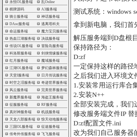
永恒OL服务端
乱Online
棋牌源码
A3服务端
测试系统：windows ser
骑士服务端
神话服务端
拿到新电脑，我们首
DAoc服务端
逃离塔科夫
命运服务端
魔力宝贝服务端
解压服务端到D盘根
热血江湖服务端
决战服务端
保持路径为：
传说OL服务端
冒险岛服务端
科洛斯服务端
剑侠情缘服务端
D:zf
红月服务端
魔域服务端
一定保持这样的路径
江湖OL服务端
梦幻森林服务端
之后我们进入环境文
天堂I服务端
日月传说服务端
时空之泪服务端
奇迹世界服务端
1.安装常用运行库合
风云服务端
完美世界服务端
2.安装N++
新魔界服务端
海盗王服务端
全部安装完成，我们
征服服务端
RF服务端
真封神服务端
机战服务端
修改服务端文件IP 替换“10
天龙八部服务端
惊天动地服务端
D:zf配置文件.ini
三国OL服务端
征途服务端
改为我们自己服务器的IP
传奇外传服务端
飞飞服务端