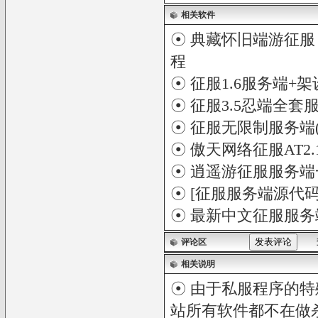
相关软件
☉
典藏怀旧端游征服【
程
☉
征服1.6服务端+
☉
征服3.5忍端全套
☉
征服无限制服务端(
☉
傲天网络征服AT2
☉
逍遥游征服服务端
☉
[征服服务端源代
☉
最新中文征服服务端
评论区
相关说明
☉ 由于私服程序的特
站所有软件都不在做