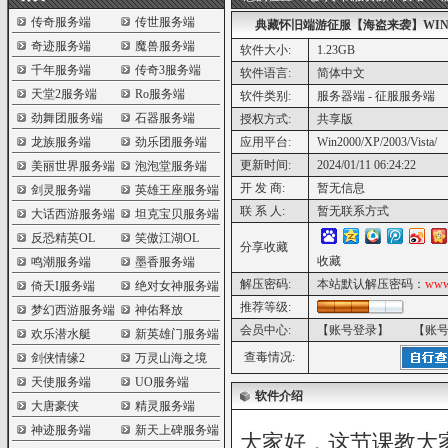
传奇服务端
传世服务端
典藏怀旧端游征服【海盗来袭】WIN
奇迹服务端
魔兽服务端
软件大小:
1.23GB
千年服务端
传奇3服务端
软件语言:
简体中文
天堂2服务端
Ro服务端
软件类别:
服务器端 - 征服服务端
劲舞团服务端
石器服务端
授权方式:
共享版
龙族服务端
劲乐团服务端
应用平台:
Win2000/XP/2003/Vista/
更新时间:
2024/01/11 06:24:22
美丽世界服务端
泡泡堂服务端
开 发 商:
暂无信息
剑灵服务端
英雄王座服务端
联 系 人:
暂无联系方式
大话西游服务端
坦克宝贝服务端
反恐精英OL
笑傲江湖OL
分享收藏
收藏
鸣潮服务端
墨香服务端
解压密码:
本站默认解压密码：
www
倚天I服务端
绝对女神服务端
推荐等级:
梦幻西游服务端
神佑释放
会员中心:
【账号登录】
【账
欢乐潜水艇
新英雄门服务端
查毒情况:
剑侠情缘2
万灵山海之境
天使服务端
UO服务端
软件介绍
大唐豪侠
精灵服务端
神迹服务端
新天上碑服务端
大家好，这节课教大家