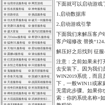
下面就可以启动游戏
仙境传说服务端
网页游戏
投名状服务端
神奇服务端
1.启动数据库
丝路传说
挑战服务端
功夫世界服务端
破天一剑服务端
2.启动游戏引擎
突袭OL服务端
傲世服务端
盛大富翁
蒸汽幻想服务端
下面我们来解压客户
刀Online服务端
希望OL服务端
客户端修改 替换“124.22
猛将OL服务端
密传服务端
天地OL服务端
星钻物语服务端
解压好之后找到 征服-海盗
露娜ol服务端
诛仙服务端
幻灵游侠服务端
神泣服务端
注意：之前如果未打开
永恒之塔服务端
问道服务端
去安装下。因为我们
鬼魅服务端
新天骄服务端
WIN2019系统，而
吞食天地2服务端
国威OL服务端
天道服务端
战国英雄服务端
下，一般WIN11或
传奇归来服务端
科洛斯服务端
无需此步骤。如果你
稀有游戏服务端
蜀门服务端
索：你的系统名称+如何
大话战国服务端
武林群侠传2服务端
倚天Ⅱ服务端
武魂服务端