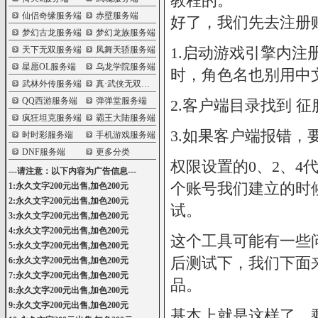
教程的。
仙侣奇缘服务端
赤壁服务端
好了，我们先去注册
梦幻古龙服务端
梦幻龙族服务端
1.启动游戏引擎内注
天下无双服务端
凤舞天骄服务端
星愿OL服务端
乌龙学院服务端
时，角色名也别用中
武林外传服务端
真·武侠无双服务端
QQ西游服务端
弹弹堂服务端
2.客户端目录找到 征
疯狂坦克服务端
霸王大陆服务端
3.如果客户端报错，要
时时彩服务端
手机游戏服务端
DNF服务端
更多分类
权限设置的0、2、4
---请注意：以下内容为广告信息---
个账号我们建立的时
1:永久文字200元出售,加色200元
2:永久文字200元出售,加色200元
试。
3:永久文字200元出售,加色200元
4:永久文字200元出售,加色200元
这个工具可能有一些
5:永久文字200元出售,加色200元
后测试下，我们下面
6:永久文字200元出售,加色200元
7:永久文字200元出售,加色200元
品。
8:永久文字200元出售,加色200元
9:永久文字200元出售,加色200元
基本上就是这样了，