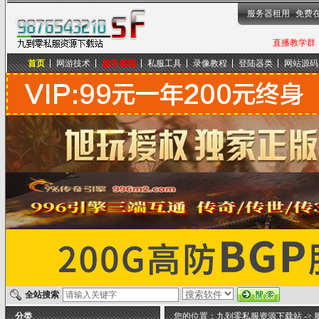
服务器租用
免费
直播教学群，
首页
网游技术
服务器端
私服工具
录像教程
登陆器类
网站源码
九到零私服资源下载站
全站搜索
分类
您的位置：
九到零私服资源下载站
->